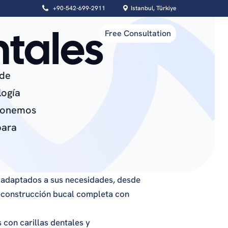
+90-542-699-2911
Istanbul, Türkiye
tales
Free Consultation
 de
logía
 ponemos
Oral Health
para
Dental Cleaning
Root Canal Treatment
Tooth Extraction
 adaptados a sus necesidades, desde
Wisdom Tooth Removal
reconstrucción bucal completa con
Gum Contouring Surgery
con carillas dentales y