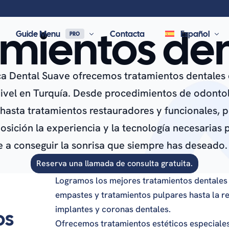
amientos den
Guide Menu
Contacta
Español
PRO
ca Dental Suave ofrecemos tratamientos dentales
English
 resources, learn about
ivel en Turquía. Desde procedimientos de odonto
r dental care.
 hasta tratamientos restauradores y funcionales,
Restorative Dentistry
Dental Implants
posición la experiencia y la tecnología necesarias 
 a conseguir la sonrisa que siempre has deseado.
al Crowns
Dental Implants
l Bridges
All-On-4 Dental Implants
Reserva una llamada de consulta gratuita.
nia Crowns
Dental Bone Graft & Membrane
Logramos los mejores tratamientos dentales
mic Crowns
Sinus Lifts
empastes y tratamientos pulpares hasta la 
s & Onlays
Full-mouth Implants
implantes y coronas dentales.
os
l Fillings
Ofrecemos tratamientos estéticos especiales 