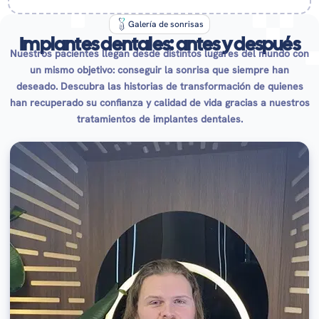
Galería de sonrisas
Implantes dentales: antes y después
Nuestros pacientes llegan desde distintos lugares del mundo con
un mismo objetivo: conseguir la sonrisa que siempre han
deseado. Descubra las historias de transformación de quienes
han recuperado su confianza y calidad de vida gracias a nuestros
tratamientos de implantes dentales.